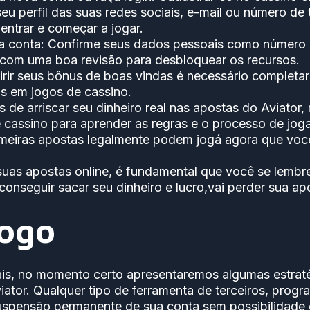
seu perfil das suas redes sociais, e-mail ou número de
 entrar e começar a jogar.
ua conta: Confirme seus dados pessoais como número 
om uma boa revisão para desbloquear os recursos.
irir seus bônus de boas vindas é necessário completar
s em jogos de cassino.
 de arriscar seu dinheiro real nas apostas do Aviat
e cassino para aprender as regras e o processo de joga
rimeiras apostas legalmente podem jogá agora que vo
suas apostas online, é fundamental que você se lembre 
onseguir sacar seu dinheiro e lucro,vai perder sua ap
jogo
ais, no momento certo apresentaremos algumas estraté
ator. Qualquer tipo de ferramenta de terceiros, progra
suspensão permanente de sua conta sem possibilidade