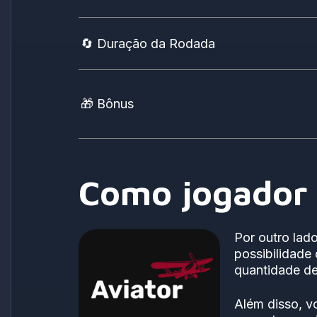
🔄 Duração da Rodada
🎁 Bônus
Como jogador 
Por outro lado
possibilidade
quantidade de 
Além disso, vo