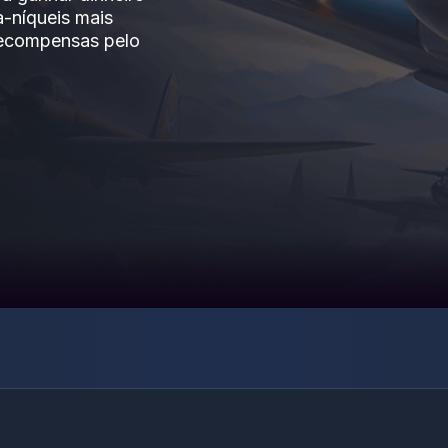
-níqueis mais
 recompensas pelo