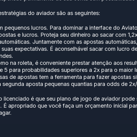
stratégias do aviador são as seguintes:
pequenos lucros. Para dominar a interface do Aviat
ostas e lucros. Proteja seu dinheiro ao sacar com 1,2x
utomáticas. Juntamente com as apostas automáticas,
suas expectativas. É aconselhável sacar com lucro de
ndes.
mo na roleta, é conveniente prestar atenção aos resul
 5 para probabilidades superiores a 2x para o maior l
sas de apostas tem a ferramenta para fazer apostas s
a segunda aposta pequenas quantias para odds de 2x/
 licenciado é que seu plano de jogo de aviador pode 
 É apropriado que você faça um orçamento inicial par
agar.