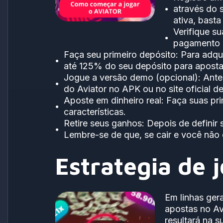
através do 
ativa, basta
Verifique s
pagamento c
Faça seu primeiro depósito: Para adqu
até 125% do seu depósito para aposta
Jogue a versão demo (opcional): Antes
do Aviator no APK ou no site oficial d
Aposte em dinheiro real: Faça suas p
características.
Retire seus ganhos: Depois de definir 
Lembre-se de que, se cair e você não c
Estrategia de 
Em linhas ger
apostas no Avi
resultará na 