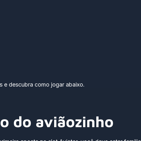
os e descubra como jogar abaixo.
o do aviãozinho