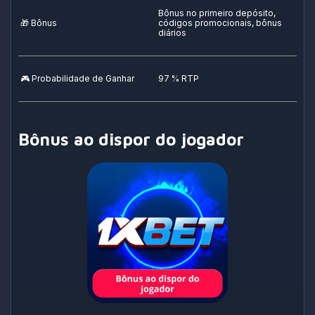
Bônus no primeiro depósito,
🎁 Bônus
códigos promocionais, bônus
diários
🎮 Probabilidade de Ganhar
97 % RTP
Bônus ao dispor do jogador