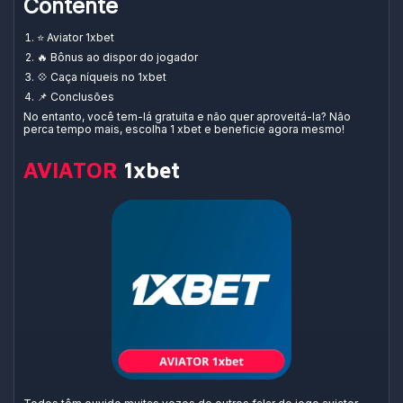
Contente
⭐ Aviator 1xbet
🔥 Bônus ao dispor do jogador
💠 Caça níqueis no 1xbet
📌 Conclusões
No entanto, você tem-lá gratuita e não quer aproveitá-la? Não
perca tempo mais, escolha 1 xbet e beneficie agora mesmo!
AVIATOR
1xbet