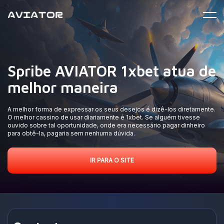
Spribe
AVIATOR
1xbet atua de
melhor maneira
A melhor forma de expressar os seus desejos é dizê-los diretamente.
O melhor cassino de usar diariamente é 1xbet. Se alguém tivesse
ouvido sobre tal oportunidade, onde era necessário pagar dinheiro
para obtê-la, pagaria sem nenhuma dúvida.
IR PARA O SITE